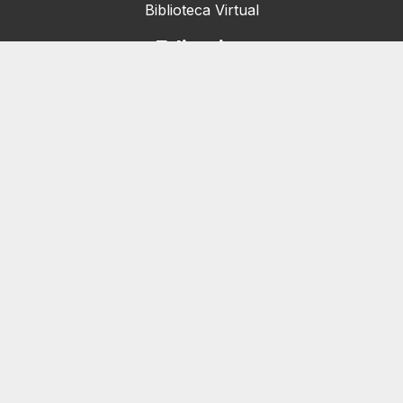
Biblioteca Virtual
Editorias
Nacionais (42)
Artigos & Opiniões (1)
Crefito Jovem (4)
Campanha (6)
Concursos (38)
Cursos (2)
Eventos (172)
Notícias (1906)
Serviços
Pessoa Jurídica
Registro de Empresas e Consultórios
Pessoa Física
Primeira Inscrição