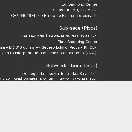
Ed. Diamond Center
Salas 810, 811, 812 e 813
CEP 64049-494 - Bairro de Fátima, Teresina-PI
Sub-sede (Picos)
De segunda à sexta-feira, das 8h às 12h.
Piauí Shopping Center
ra - BR-316 com a Av. Severo Eulálio, Picos - PI, CEP:
 Centro integrado de atendimento ao cidadão (CIAC).
Sub-sede (Bom Jesus)
De segunda à sexta-feira, das 8h às 12h.
- Av. Josué Parente, Nro. 90 - Centro, Bom Jesus-PI.
CEP: 64900-000.
Sub-sede (Parnaíba)
De segunda à sexta-feira, 8h às 12h e das 13h às 17h.
e Vargas, Nro. 849, Sala 08, Bairro Nossa Senhora do
Carmo.