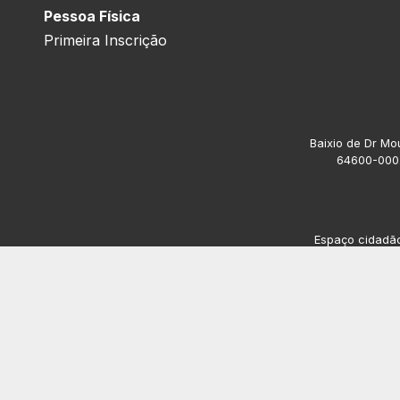
Pessoa Física
Primeira Inscrição
Baixio de Dr Mou
64600-000.
Espaço cidadão 
Av. President