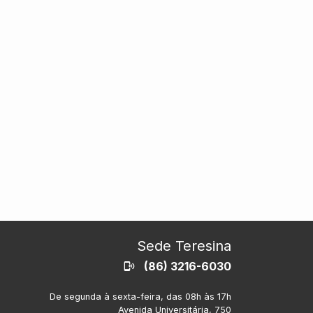
Sede Teresina
(86) 3216-6030
De segunda à sexta-feira, das 08h às 17h
Avenida Universitária, 750