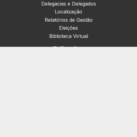
Delegacias e Delegados
Localização
Relatórios de Gestão
Eleições
Biblioteca Virtual
Editorias
Nacionais (42)
Artigos & Opiniões (1)
Crefito Jovem (4)
Campanha (6)
Concursos (38)
Cursos (2)
Eventos (172)
Notícias (1906)
Serviços