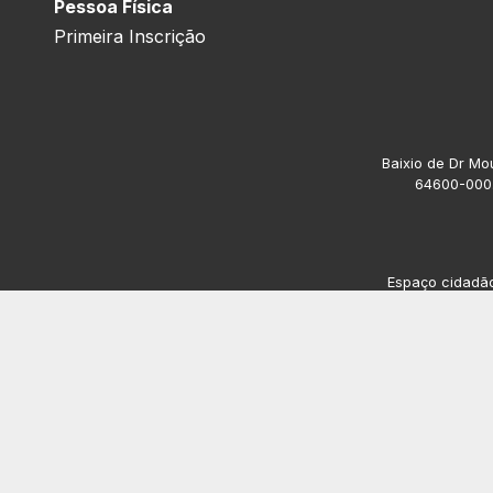
Pessoa Física
Primeira Inscrição
Baixio de Dr Mou
64600-000.
Espaço cidadão 
Av. President