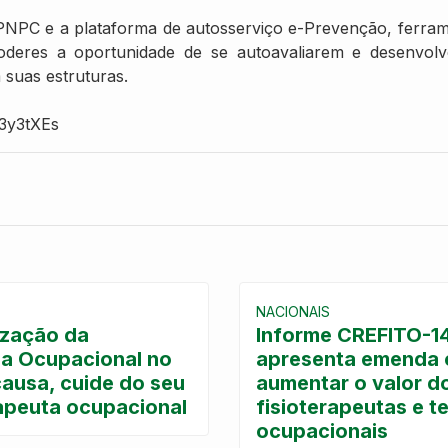
PNPC e a plataforma de autosserviço e-Prevenção, ferram
poderes a oportunidade de se autoavaliarem e desenvol
suas estruturas.
/3y3tXEs
NACIONAIS
ização da
Informe CREFITO-1
pia Ocupacional no
apresenta emenda 
causa, cuide do seu
aumentar o valor do
rapeuta ocupacional
fisioterapeutas e t
ocupacionais