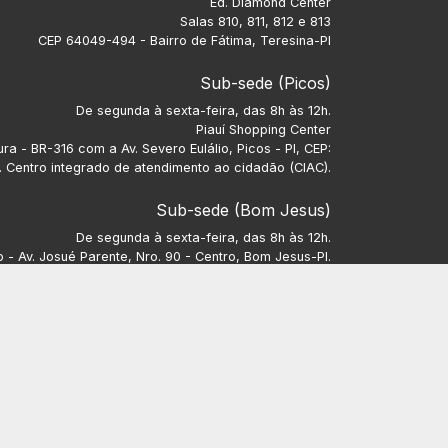
Ed. Diamond Center
Salas 810, 811, 812 e 813
CEP 64049-494 - Bairro de Fátima, Teresina-PI
Sub-sede (Picos)
De segunda à sexta-feira, das 8h às 12h.
Piauí Shopping Center
ra - BR-316 com a Av. Severo Eulálio, Picos - PI, CEP:
 Centro integrado de atendimento ao cidadão (CIAC).
Sub-sede (Bom Jesus)
De segunda à sexta-feira, das 8h às 12h.
- Av. Josué Parente, Nro. 90 - Centro, Bom Jesus-PI.
CEP: 64900-000.
Sub-sede (Parnaíba)
De segunda à sexta-feira, 8h às 12h e das 13h às 17h.
e Vargas, Nro. 849, Sala 08, Bairro Nossa Senhora do
Carmo.