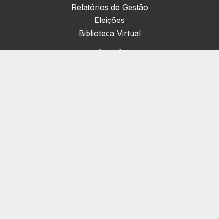
Relatórios de Gestão
Eleições
Biblioteca Virtual
Editorias
Nacionais (42)
Artigos & Opiniões (1)
Crefito Jovem (4)
Campanha (6)
Concursos (38)
Cursos (2)
Eventos (172)
Notícias (1906)
Serviços
Pessoa Jurídica
Registro de Empresas e Consultórios