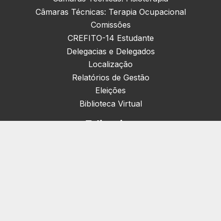
Câmaras Técnicas: Terapia Ocupacional
Comissões
CREFITO-14 Estudante
Delegacias e Delegados
Localização
Relatórios de Gestão
Eleições
Biblioteca Virtual
Editorias
Nacionais (42)
Artigos & Opiniões (1)
Crefito Jovem (4)
Campanha (6)
Concursos (38)
Cursos (2)
Eventos (172)