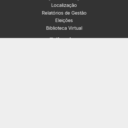
Localização
Relatórios de Gestão
Eleições
Biblioteca Virtual
Editorias
Nacionais (42)
Artigos & Opiniões (1)
Crefito Jovem (4)
Campanha (6)
Concursos (38)
Cursos (2)
Eventos (172)
Notícias (1906)
Serviços
Pessoa Jurídica