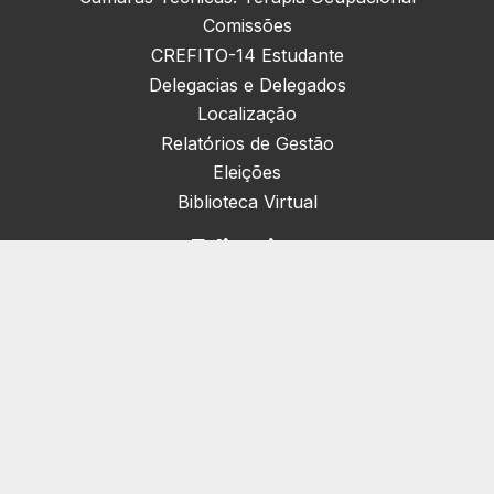
Comissões
CREFITO-14 Estudante
Delegacias e Delegados
Localização
Relatórios de Gestão
Eleições
Biblioteca Virtual
Editorias
Nacionais (42)
Artigos & Opiniões (1)
Crefito Jovem (4)
Campanha (6)
Concursos (38)
Cursos (2)
Notícias (1905)
Eventos (172)