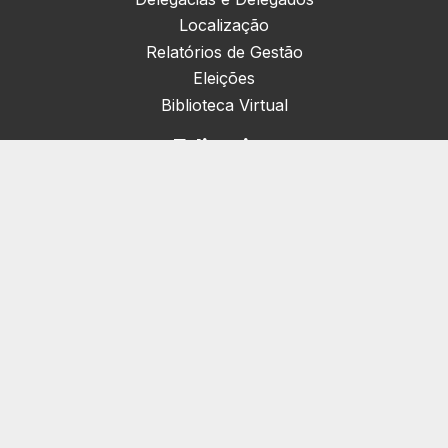
Localização
Relatórios de Gestão
Eleições
Biblioteca Virtual
Editorias
Nacionais (42)
Artigos & Opiniões (1)
Crefito Jovem (4)
Campanha (6)
Concursos (38)
Cursos (2)
Eventos (172)
Notícias (1906)
Serviços
Pessoa Jurídica