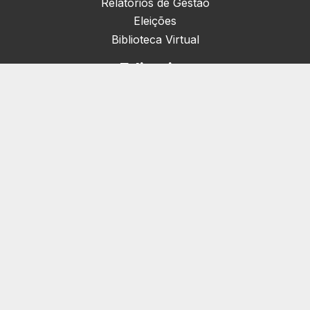
Relatórios de Gestão
Eleições
Biblioteca Virtual
Editorias
Nacionais (42)
Artigos & Opiniões (1)
Crefito Jovem (4)
Campanha (6)
Concursos (38)
Cursos (2)
Eventos (172)
Notícias (1906)
Serviços
Pessoa Jurídica
Registro de Empresas e Consultórios