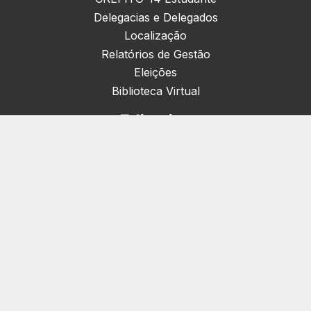
Delegacias e Delegados
Localização
Relatórios de Gestão
Eleições
Biblioteca Virtual
Editorias
Nacionais (42)
Artigos & Opiniões (1)
Crefito Jovem (4)
Campanha (6)
Concursos (38)
Cursos (2)
Eventos (172)
Notícias (1906)
Serviços