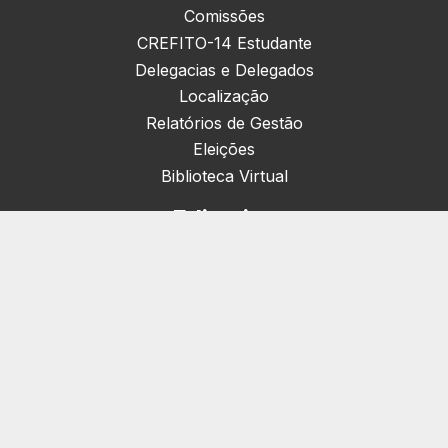
Comissões
CREFITO-14 Estudante
Delegacias e Delegados
Localização
Relatórios de Gestão
Eleições
Biblioteca Virtual
Editorias
Nacionais (42)
Artigos & Opiniões (1)
Crefito Jovem (4)
Campanha (6)
Concursos (38)
Cursos (2)
Notícias (1905)
Eventos (172)