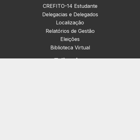
CREFITO-14 Estudante
Delegacias e Delegados
Localização
Relatórios de Gestão
Eleições
Biblioteca Virtual
Editorias
Nacionais (42)
Artigos & Opiniões (1)
Crefito Jovem (4)
Campanha (6)
Concursos (38)
Cursos (2)
Eventos (172)
Notícias (1906)