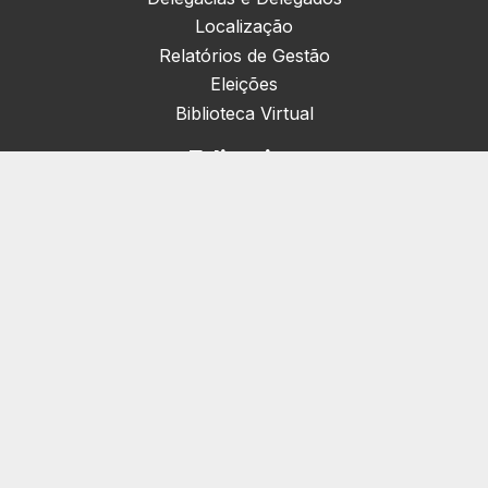
Localização
Relatórios de Gestão
Eleições
Biblioteca Virtual
Editorias
Nacionais (42)
Artigos & Opiniões (1)
Crefito Jovem (4)
Campanha (6)
Concursos (38)
Cursos (2)
Eventos (172)
Notícias (1906)
Serviços
Pessoa Jurídica