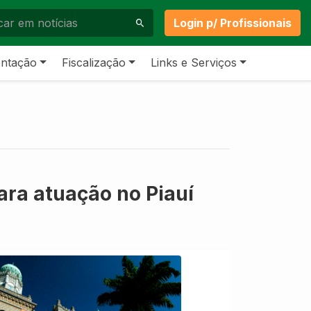
Login p/ Profissionais
ntação
Fiscalização
Links e Serviços
ra atuação no Piauí