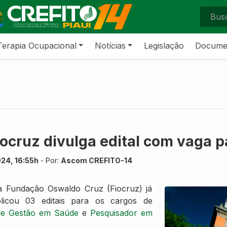
Terapia Ocupacional
Notícias
Legislação
Docume
ruz divulga edital com vaga pa
024, 16:55h
- Por:
Ascom CREFITO-14
a Fundação Oswaldo Cruz (Fiocruz) já
licou 03 editais para os cargos de
 de Gestão em Saúde
e
Pesquisador em