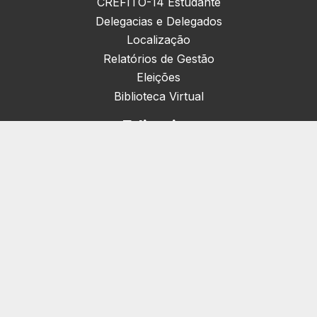
CREFITO-14 Estudante
Delegacias e Delegados
Localização
Relatórios de Gestão
Eleições
Biblioteca Virtual
Editorias
Nacionais (42)
Artigos & Opiniões (1)
Crefito Jovem (4)
Campanha (6)
Concursos (38)
Cursos (2)
Eventos (172)
Notícias (1906)
Serviços