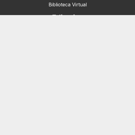
Biblioteca Virtual
Editorias
Nacionais (42)
Artigos & Opiniões (1)
Crefito Jovem (4)
Campanha (6)
Concursos (38)
Cursos (2)
Eventos (172)
Notícias (1906)
Serviços
Pessoa Jurídica
Registro de Empresas e Consultórios
Pessoa Física
Primeira Inscrição