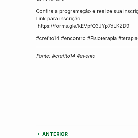
Confira a programação e realize sua inscri
Link para inscrição:
https://forms.gle/kEVpfQ3JYp7dLKZD9
#crefito14 #encontro #Fisioterapia #terapi
Fonte: #crefito14 #evento
ANTERIOR