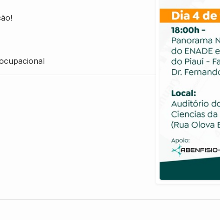
ção!
aocupacional