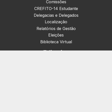
Comissões
CREFITO-14 Estudante
Delegacias e Delegados
Localização
Relatórios de Gestão
Eleições
Biblioteca Virtual
Editorias
Nacionais (42)
Artigos & Opiniões (1)
Crefito Jovem (4)
Campanha (6)
Concursos (38)
Cursos (2)
Eventos (172)
Notícias (1906)