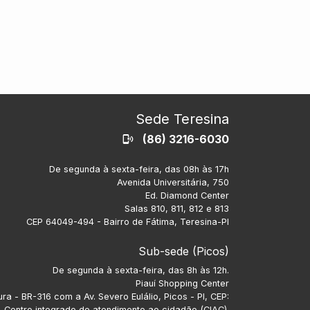
Sede Teresina
(86) 3216-6030
De segunda à sexta-feira, das 08h às 17h
Avenida Universitária, 750
Ed. Diamond Center
Salas 810, 811, 812 e 813
CEP 64049-494 - Bairro de Fátima, Teresina-PI
Sub-sede (Picos)
De segunda à sexta-feira, das 8h às 12h.
Piauí Shopping Center
ra - BR-316 com a Av. Severo Eulálio, Picos - PI, CEP:
 Centro integrado de atendimento ao cidadão (CIAC).